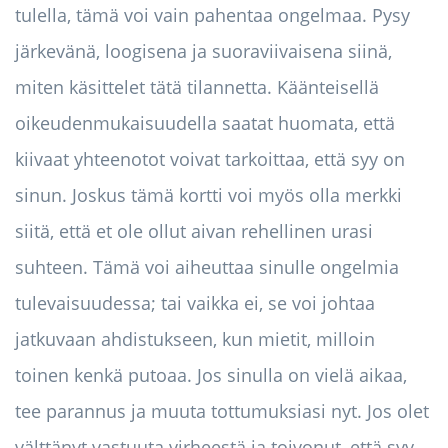
tulella, tämä voi vain pahentaa ongelmaa. Pysy
järkevänä, loogisena ja suoraviivaisena siinä,
miten käsittelet tätä tilannetta. Käänteisellä
oikeudenmukaisuudella saatat huomata, että
kiivaat yhteenotot voivat tarkoittaa, että syy on
sinun. Joskus tämä kortti voi myös olla merkki
siitä, että et ole ollut aivan rehellinen urasi
suhteen. Tämä voi aiheuttaa sinulle ongelmia
tulevaisuudessa; tai vaikka ei, se voi johtaa
jatkuvaan ahdistukseen, kun mietit, milloin
toinen kenkä putoaa. Jos sinulla on vielä aikaa,
tee parannus ja muuta tottumuksiasi nyt. Jos olet
välttänyt vastuuta virheestä ja toivonut, että syy