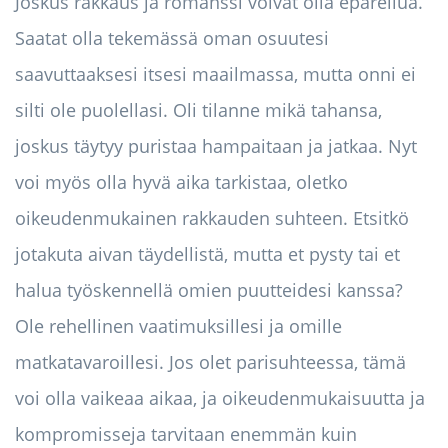
Joskus rakkaus ja romanssi voivat olla epäreilua.
Saatat olla tekemässä oman osuutesi
saavuttaaksesi itsesi maailmassa, mutta onni ei
silti ole puolellasi. Oli tilanne mikä tahansa,
joskus täytyy puristaa hampaitaan ja jatkaa. Nyt
voi myös olla hyvä aika tarkistaa, oletko
oikeudenmukainen rakkauden suhteen. Etsitkö
jotakuta aivan täydellistä, mutta et pysty tai et
halua työskennellä omien puutteidesi kanssa?
Ole rehellinen vaatimuksillesi ja omille
matkatavaroillesi. Jos olet parisuhteessa, tämä
voi olla vaikeaa aikaa, ja oikeudenmukaisuutta ja
kompromisseja tarvitaan enemmän kuin