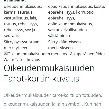
avainsanat
oikeudenmukaisuus,
epäoikeudenmukaisuus, kosto,
karma, seuraus,
epärehellisyys, korruptio,
vastuullisuus, laki,
epärehellisyys,
totuus, rehellisyys,
epäoikeudenmukaisuus,
rehellisyys, syy ja
vastuuvelvollisuuden
seuraus
välttäminen
Siirry pystysuoraan
Siirry käänteiseen
merkitykseen
merkitykseen
Oikeudenmukaisuuden
Tarot-kortin kuvaus
Oikeudenmukaisuuden tarot-kortti on totuuden,
oikeudenmukaisuuden ja lain symboli. Kun hän