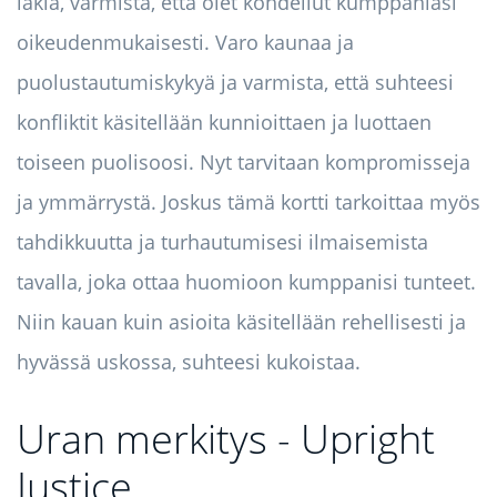
lakia, varmista, että olet kohdellut kumppaniasi
oikeudenmukaisesti. Varo kaunaa ja
puolustautumiskykyä ja varmista, että suhteesi
konfliktit käsitellään kunnioittaen ja luottaen
toiseen puolisoosi. Nyt tarvitaan kompromisseja
ja ymmärrystä. Joskus tämä kortti tarkoittaa myös
tahdikkuutta ja turhautumisesi ilmaisemista
tavalla, joka ottaa huomioon kumppanisi tunteet.
Niin kauan kuin asioita käsitellään rehellisesti ja
hyvässä uskossa, suhteesi kukoistaa.
Uran merkitys - Upright
Justice