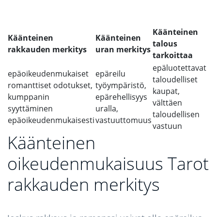
Käänteinen
Käänteinen
Käänteinen
talous
rakkauden merkitys
uran merkitys
tarkoittaa
epäluotettavat
epäoikeudenmukaiset
epäreilu
taloudelliset
romanttiset odotukset,
työympäristö,
kaupat,
kumppanin
epärehellisyys
välttäen
syyttäminen
uralla,
taloudellisen
epäoikeudenmukaisesti
vastuuttomuus
vastuun
Käänteinen
oikeudenmukaisuus Tarot
rakkauden merkitys