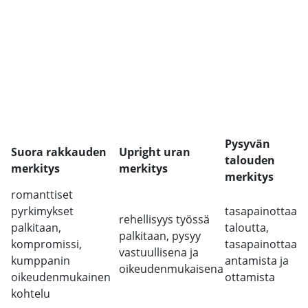
Pysyvän
Suora rakkauden
Upright uran
talouden
merkitys
merkitys
merkitys
romanttiset
pyrkimykset
tasapainottaa
rehellisyys työssä
palkitaan,
taloutta,
palkitaan, pysyy
kompromissi,
tasapainottaa
vastuullisena ja
kumppanin
antamista ja
oikeudenmukaisena
oikeudenmukainen
ottamista
kohtelu