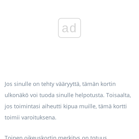
ad
Jos sinulle on tehty vääryyttä, tämän kortin
ulkonäkö voi tuoda sinulle helpotusta. Toisaalta,
jos toimintasi aiheutti kipua muille, tämä kortti
toimii varoituksena.
Toinen oikeuskortin merkitys on totuus.